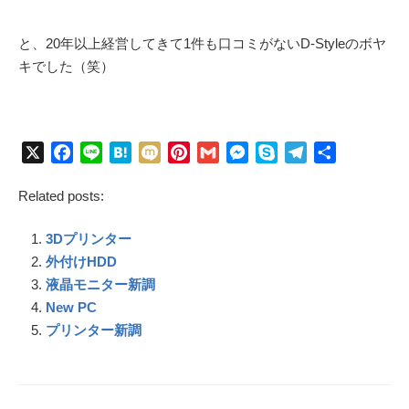
と、20年以上経営してきて1件も口コミがないD-Styleのボヤ
キでした（笑）
X
F
L
H
M
P
G
M
S
T
共
a
i
a
i
i
m
e
k
e
有
Related posts:
c
n
t
x
n
a
s
y
l
e
e
e
i
t
i
s
p
e
3Dプリンター
b
n
e
l
e
e
g
o
a
r
n
r
外付けHDD
o
e
g
a
液晶モニター新調
k
s
e
m
New PC
t
r
プリンター新調