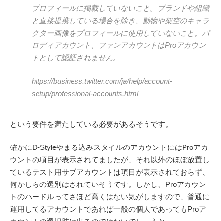
プロフィールに掲載していないこと。ブランドや組織
と直接提携している場合を除き、動物や架空のキャラ
クター画像をプロフィールに使用していないこと。パ
ロディアカウント、ファンアカウントはProアカウン
トとして認証されません。
https://business.twitter.com/ja/help/account-
setup/professional-accounts.html
という要件を満たしている必要があるそうです。
確かにD-Styleやまる込みスタイルのアカウントにはProアカ
ウントの項目が表示されてましたが、それ以外のほぼ放置し
ているテスト用サブアカウントは項目が表示されておらず、
何かしらの選別はされていそうです。しかし、Proアカウン
トのハードルってさほど高くはない気がしますので、普通に
運用してるアカウントであれば一般の個人であってもProア