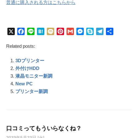
普通に購入される方はこちらから
X
F
L
H
M
P
G
M
S
T
共
a
i
a
i
i
m
e
k
e
有
Related posts:
c
n
t
x
n
a
s
y
l
e
e
e
i
t
i
s
p
e
3Dプリンター
b
n
e
l
e
e
g
o
a
r
n
r
外付けHDD
o
e
g
a
液晶モニター新調
k
s
e
m
New PC
t
r
プリンター新調
口コミってもういらなくね？
2023年5月23日 [火]