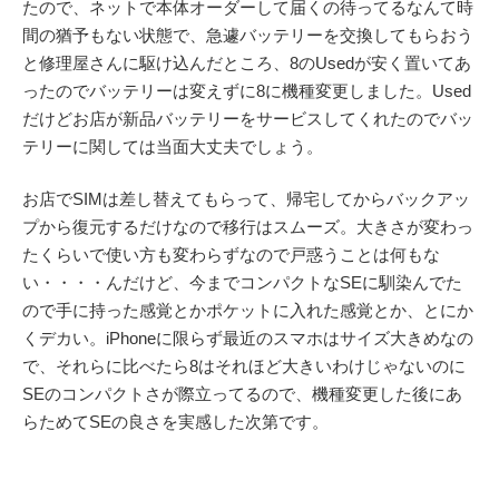
たので、ネットで本体オーダーして届くの待ってるなんて時
間の猶予もない状態で、急遽バッテリーを交換してもらおう
と修理屋さんに駆け込んだところ、8のUsedが安く置いてあ
ったのでバッテリーは変えずに8に機種変更しました。Used
だけどお店が新品バッテリーをサービスしてくれたのでバッ
テリーに関しては当面大丈夫でしょう。
お店でSIMは差し替えてもらって、帰宅してからバックアッ
プから復元するだけなので移行はスムーズ。大きさが変わっ
たくらいで使い方も変わらずなので戸惑うことは何もな
い・・・・んだけど、今までコンパクトなSEに馴染んでた
ので手に持った感覚とかポケットに入れた感覚とか、とにか
くデカい。iPhoneに限らず最近のスマホはサイズ大きめなの
で、それらに比べたら8はそれほど大きいわけじゃないのに
SEのコンパクトさが際立ってるので、機種変更した後にあ
らためてSEの良さを実感した次第です。