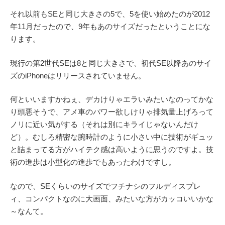
それ以前もSEと同じ大きさの5で、5を使い始めたのが2012
年11月だったので、9年もあのサイズだったということにな
ります。
現行の第2世代SEは8と同じ大きさで、初代SE以降あのサイ
ズのiPhoneはリリースされていません。
何といいますかねぇ、デカけりゃエラいみたいなのってかな
り頭悪そうで、アメ車のパワー欲しけりゃ排気量上げろって
ノリに近い気がする（それは別にキライじゃないんだけ
ど）。むしろ精密な腕時計のように小さい中に技術がギュッ
と詰まってる方がハイテク感は高いように思うのですよ。技
術の進歩は小型化の進歩でもあったわけですし。
なので、SEくらいのサイズでフチナシのフルディスプレ
ィ、コンパクトなのに大画面、みたいな方がカッコいいかな
～なんて。