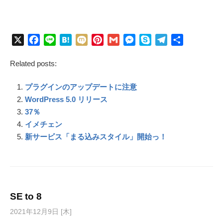
X
F
L
H
M
P
G
M
S
T
共
a
i
a
i
i
m
e
k
e
有
Related posts:
c
n
t
x
n
a
s
y
l
e
e
e
i
t
i
s
p
e
プラグインのアップデートに注意
b
n
e
l
e
e
g
o
a
r
n
r
WordPress 5.0 リリース
o
e
g
a
37％
k
s
e
m
イメチェン
t
r
新サービス「まる込みスタイル」開始っ！
SE to 8
2021年12月9日 [木]