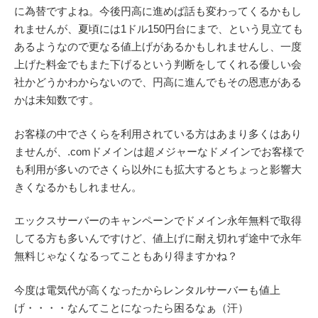
に為替ですよね。今後円高に進めば話も変わってくるかもし
れませんが、夏頃には1ドル150円台にまで、という見立ても
あるようなので更なる値上げがあるかもしれませんし、一度
上げた料金でもまた下げるという判断をしてくれる優しい会
社かどうかわからないので、円高に進んでもその恩恵がある
かは未知数です。
お客様の中でさくらを利用されている方はあまり多くはあり
ませんが、.comドメインは超メジャーなドメインでお客様で
も利用が多いのでさくら以外にも拡大するとちょっと影響大
きくなるかもしれません。
エックスサーバーのキャンペーンでドメイン永年無料で取得
してる方も多いんですけど、値上げに耐え切れず途中で永年
無料じゃなくなるってこともあり得ますかね？
今度は電気代が高くなったからレンタルサーバーも値上
げ・・・・なんてことになったら困るなぁ（汗）