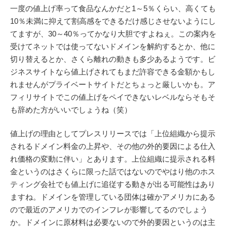
一度の値上げ率って食品なんかだと1～5％くらい、高くても
10％未満に抑えて割高感をできるだけ感じさせないようにし
てますが、30～40％ってかなり大胆ですよねぇ。この案内を
受けてネットでは使ってないドメインを解約するとか、他に
切り替えるとか、さくら離れの動きも多少あるようです。ビ
ジネスサイトなら値上げされてもまだ許容できる金額かもし
れませんがプライベートサイトだとちょっと厳しいかも。ア
フィリサイトでこの値上げをペイできないレベルならそもそ
も辞めた方がいいでしょうね（笑）
値上げの理由としてプレスリリースでは「上位組織から提示
されるドメイン料金の上昇や、その他の外的要因による仕入
れ価格の変動に伴い」とあります。上位組織に提示される料
金というのはさくらに限った話ではないのでやはり他のホス
ティング会社でも値上げに追従する動きが出る可能性はあり
ますね。ドメインを管理している団体は確かアメリカにある
ので最近のアメリカでのインフレが影響してるのでしょう
か。ドメインに原材料は必要ないので外的要因というのは主