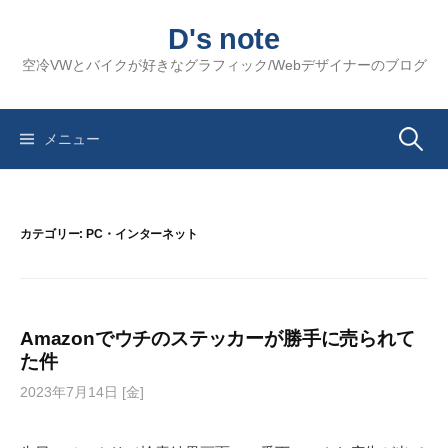
コ
D's note
ン
テ
空冷VWとバイクが好きなグラフィック/Webデザイナーのブログ
ン
ツ
へ
検
メニュー
ス
キ
索:
ッ
カテゴリー:
PC・インターネット
プ
Amazonでウチのステッカーが勝手に売られて
た件
2023年7月14日 [金]