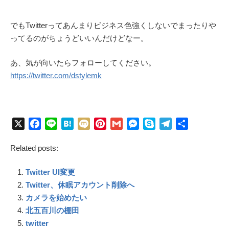
でもTwitterってあんまりビジネス色強くしないでまったりや
ってるのがちょうどいいんだけどなー。
あ、気が向いたらフォローしてください。
https://twitter.com/dstylemk
X
F
L
H
M
P
G
M
S
T
共
a
i
a
i
i
m
e
k
e
有
Related posts:
c
n
t
x
n
a
s
y
l
e
e
e
i
t
i
s
p
e
Twitter UI変更
b
n
e
l
e
e
g
o
a
r
n
r
Twitter、休眠アカウント削除へ
o
e
g
a
カメラを始めたい
k
s
e
m
北五百川の棚田
t
r
twitter