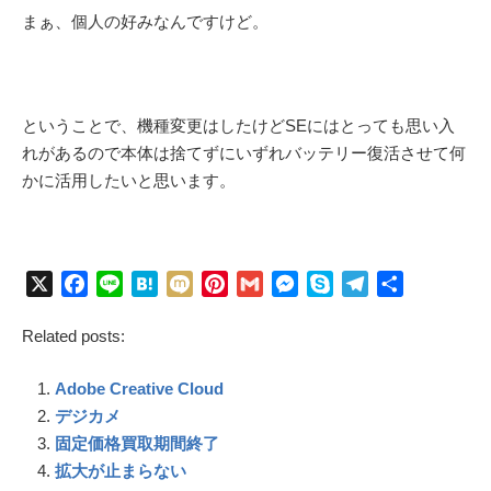
まぁ、個人の好みなんですけど。
ということで、機種変更はしたけどSEにはとっても思い入
れがあるので本体は捨てずにいずれバッテリー復活させて何
かに活用したいと思います。
X
F
L
H
M
P
G
M
S
T
共
a
i
a
i
i
m
e
k
e
有
Related posts:
c
n
t
x
n
a
s
y
l
e
e
e
i
t
i
s
p
e
Adobe Creative Cloud
b
n
e
l
e
e
g
o
a
r
n
r
デジカメ
o
e
g
a
固定価格買取期間終了
k
s
e
m
拡大が止まらない