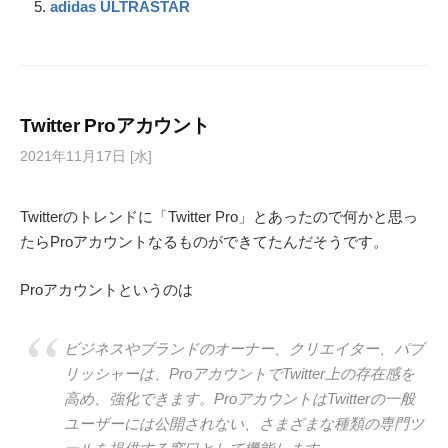
t
r
adidas ULTRASTAR
Twitter Proアカウント
2021年11月17日 [水]
Twitterのトレンドに「Twitter Pro」とあったので何かと思っ
たらProアカウントなるものができてたんだそうです。
Proアカウントというのは
ビジネスやブランドのオーナー、クリエイター、パブ
リッシャーは、ProアカウントでTwitter上の存在感を
高め、強化できます。ProアカウントはTwitterの一般
ユーザーには公開されない、さまざまな種類の専門ツ