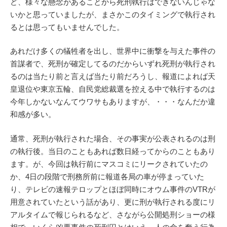
ど、様々な懸念があることから死刑執行はできないんじゃな
いかと思っていましたが、まさかこのタイミングで執行され
るとは思ってもいませんでした。
あれだけ多くの犠牲者を出し、世界中に衝撃を与えた事件の
首謀者で、死刑が確定してるのだからいずれ死刑が執行され
るのは当たり前と言えば当たり前だろうし、報道によれば天
皇退位や東京五輪、自民党総裁選を控える中で執行するのは
今年しかないなんてウワサもありますが、・・・なんだか違
和感が多い。
通常、死刑が執行された場合、その事実が公表されるのは刑
の執行後。当日のこともあれば数日経ってからのこともあり
ます。が、今回は執行前にマスコミにリークされていたの
か、4日の段階で刑務所前に報道各局の車が停まっていた
り、テレビの速報テロップとほぼ同時にオウム事件のVTRが
用意されていたという話があり、更に刑が執行される度にリ
アルタイムで報じられるなど、さながら公開処刑ショーの様