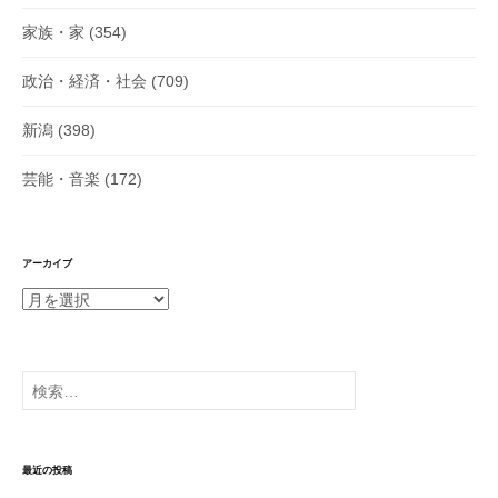
家族・家
(354)
政治・経済・社会
(709)
新潟
(398)
芸能・音楽
(172)
アーカイブ
ア
ー
カ
イ
検
ブ
索:
最近の投稿