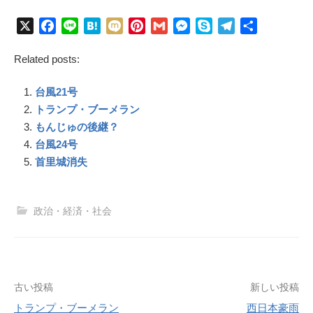
X
F
L
H
M
P
G
M
S
T
共
a
i
a
i
i
m
e
k
e
有
Related posts:
c
n
t
x
n
a
s
y
l
e
e
e
i
t
i
s
p
e
台風21号
b
n
e
l
e
e
g
o
a
r
n
r
トランプ・ブーメラン
o
e
g
a
もんじゅの後継？
k
s
e
m
台風24号
t
r
首里城消失
政治・経済・社会
投
古い投稿
新しい投稿
稿
トランプ・ブーメラン
西日本豪雨