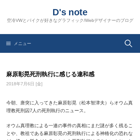
コ
D's note
ン
テ
空冷VWとバイクが好きなグラフィック/Webデザイナーのブログ
ン
ツ
へ
検
メニュー
ス
キ
索:
ッ
麻原彰晃死刑執行に感じる違和感
プ
2018年7月6日 [金]
今朝、唐突に入ってきた麻原彰晃（松本智津夫）らオウム真
理教死刑囚7人の死刑執行のニュース。
オウム真理教による一連の事件の真相にまだ謎が多く残るこ
とや、教祖である麻原彰晃の死刑執行による神格化の恐れな