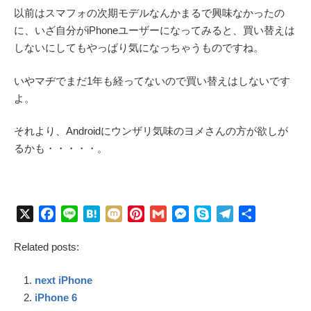
以前はスマフォの次期モデルなんかまるで興味なかったの
に、いざ自分がiPhoneユーザーになってみると、買い替えは
しないにしてもやっぱり気になっちゃうものですね。
いやマヂでまだ1年も経ってないので買い替えはしないです
よ。
それより、Androidにウンザリ気味のヨメさんの方が欲しが
るかも・・・・・。
X
F
L
H
M
P
G
M
S
T
共
a
i
a
i
i
m
e
k
e
有
Related posts:
c
n
t
x
n
a
s
y
l
e
e
e
i
t
i
s
p
e
next iPhone
b
n
e
l
e
e
g
o
a
r
n
r
iPhone 6