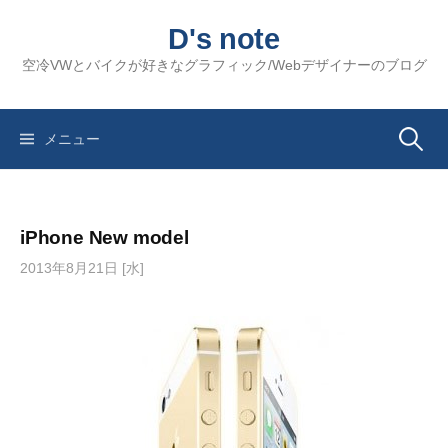
コ
D's note
ン
テ
空冷VWとバイクが好きなグラフィック/Webデザイナーのブログ
ン
ツ
へ
検
メニュー
ス
キ
索:
ッ
iPhone New model
プ
2013年8月21日 [水]