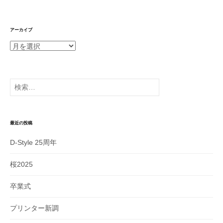
アーカイブ
ア
ー
カ
イ
検
ブ
索:
最近の投稿
D-Style 25周年
桜2025
卒業式
プリンター新調