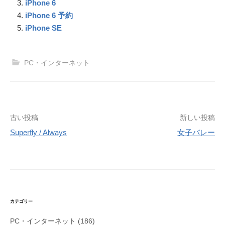
o
e
g
a
iPhone 6
k
s
e
m
iPhone 6 予約
t
r
iPhone SE
PC・インターネット
投
古い投稿
新しい投稿
稿
Superfly / Always
女子バレー
ナ
ビ
ゲ
ー
シ
カテゴリー
ョ
PC・インターネット
(186)