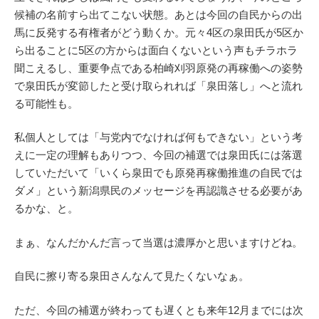
候補の名前すら出てこない状態。あとは今回の自民からの出
馬に反発する有権者がどう動くか。元々4区の泉田氏が5区か
ら出ることに5区の方からは面白くないという声もチラホラ
聞こえるし、重要争点である柏崎刈羽原発の再稼働への姿勢
で泉田氏が変節したと受け取られれば「泉田落し」へと流れ
る可能性も。
私個人としては「与党内でなければ何もできない」という考
えに一定の理解もありつつ、今回の補選では泉田氏には落選
していただいて「いくら泉田でも原発再稼働推進の自民では
ダメ」という新潟県民のメッセージを再認識させる必要があ
るかな、と。
まぁ、なんだかんだ言って当選は濃厚かと思いますけどね。
自民に擦り寄る泉田さんなんて見たくないなぁ。
ただ、今回の補選が終わっても遅くとも来年12月までには次