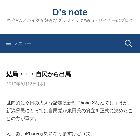
コ
D's note
ン
テ
空冷VWとバイクが好きなグラフィック/Webデザイナーのブログ
ン
ツ
へ
検
メニュー
ス
キ
索:
ッ
結局・・・自民から出馬
プ
2017年9月13日 [水]
世間的に今日の大きな話題は新型iPhone Xなんでしょうが、
新潟県民にとっては自民党が泉田氏の擁立を正式に決めたこ
との方が重大。
え、あ、iPhoneも気になりますけど（笑）