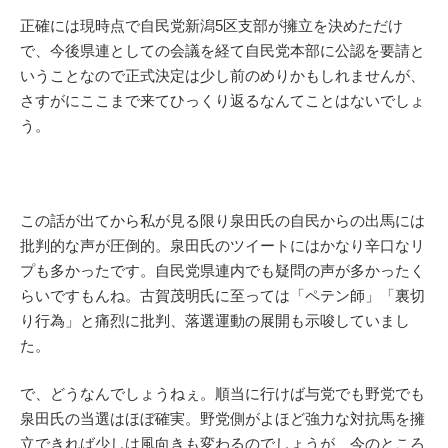
正確には現時点で自民党新潟5区支部が擁立を決めただけ
で、今後県連としての会議を経て自民党本部に公認を要請と
いうことなので正式決定は少し前のめりかもしれませんが、
さすがにここまで来てひっくり返るなんてことはないでしょ
う。
この話が出てから私が見る限り泉田氏の自民からの出馬には
批判的な声が圧倒的。泉田氏のツイートにはかなり辛口なリ
プも多かったです。自民党県連内でも疑問の声が多かったく
らいですもんね。古賀茂明氏に至っては「ペテン師」「裏切
り行為」と痛烈に批判、落選運動の展開も示唆していまし
た。
で、どうなんでしょうねぇ。順当に行けば与党でも野党でも
泉田氏の当選はほぼ確実。野党側がよほど強力な対抗馬を擁
立できれば少しは風向きも変わるのでしょうが、今のところ