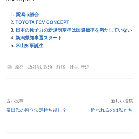
e
e
e
i
t
i
s
p
e
新潟市議会
b
n
e
l
e
e
g
o
a
r
n
r
TOYOTA FCV CONCEPT
o
e
g
a
日本の原子力の新規制基準は国際標準を満たしていない
k
s
e
m
新潟県知事選スタート
t
r
米山知事誕生
原発・放射能
,
政治・経済・社会
,
新潟
投
古い投稿
新しい投稿
稿
泉田氏の擁立決定持ち越し？
問われるのは私たち
ナ
ビ
ゲ