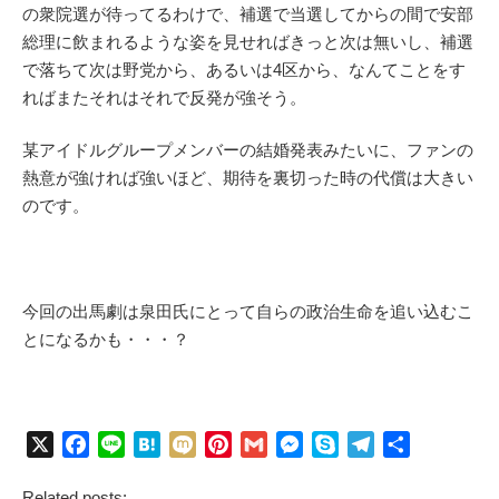
の衆院選が待ってるわけで、補選で当選してからの間で安部
総理に飲まれるような姿を見せればきっと次は無いし、補選
で落ちて次は野党から、あるいは4区から、なんてことをす
ればまたそれはそれで反発が強そう。
某アイドルグループメンバーの結婚発表みたいに、ファンの
熱意が強ければ強いほど、期待を裏切った時の代償は大きい
のです。
今回の出馬劇は泉田氏にとって自らの政治生命を追い込むこ
とになるかも・・・？
X
F
L
H
M
P
G
M
S
T
共
a
i
a
i
i
m
e
k
e
有
Related posts:
c
n
t
x
n
a
s
y
l