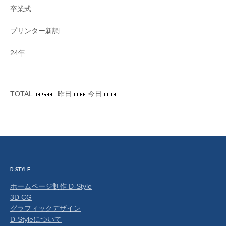
卒業式
プリンター新調
24年
TOTAL
昨日
今日
D-STYLE
ホームページ制作 D-Style
3D CG
グラフィックデザイン
D-Styleについて