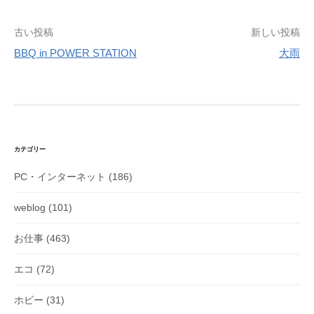
投
古い投稿
新しい投稿
稿
BBQ in POWER STATION
大雨
ナ
ビ
ゲ
ー
シ
カテゴリー
ョ
PC・インターネット
(186)
ン
weblog
(101)
お仕事
(463)
エコ
(72)
ホビー
(31)