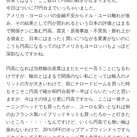
杏里ではなく、ここ数日で円高の動きが止まりません。
今日はついに77円台までいっちゃいました。
アメリカ・ヨーロッパの金融不安からドル・ユーロ離れが進
み、その結果として円が買われるという日本の評価とはまる
で関係ナシに進む円高。震災・原発事故・不景気・膨れ上が
る借金と、日本にはまったく買いにつながる要素がないのに
こうも円高になるってのはアメリカもヨーロッパもよっぽど
深刻なんですかね。
円高になれば当然輸出産業はまたヒーヒー言うことになるわ
けですが、輸出とはまるで関係のない私にとっては輸入のメ
リットの方が大きいわけで、前にナロードビームを買った時
もそこそこ円高で確か80円台前半～半ばくらいだったと思い
ますが、今はその頃より更に円高ですから、ここは一発チュ
ーニングヘッドでも買ったろか～、ユーロも安いとなれば例
のおフランス製ハイブリッドキットも買ったろか～と行きた
いところ・・・・・なんですけど、いくら円高でも無い袖は
振れないわけで、20％OFFのポップアップウィンドゥですら