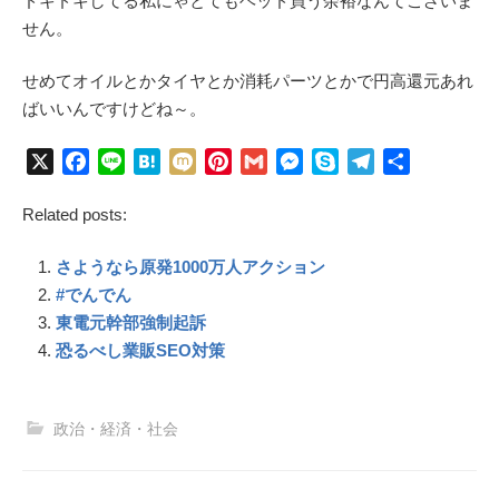
ドキドキしてる私にゃとてもヘッド買う余裕なんてございま
せん。
せめてオイルとかタイヤとか消耗パーツとかで円高還元あれ
ばいいんですけどね～。
X
F
L
H
M
P
G
M
S
T
共
a
i
a
i
i
m
e
k
e
有
Related posts:
c
n
t
x
n
a
s
y
l
e
e
e
i
t
i
s
p
e
さようなら原発1000万人アクション
b
n
e
l
e
e
g
o
a
r
n
r
#でんでん
o
e
g
a
東電元幹部強制起訴
k
s
e
m
恐るべし業販SEO対策
t
r
政治・経済・社会