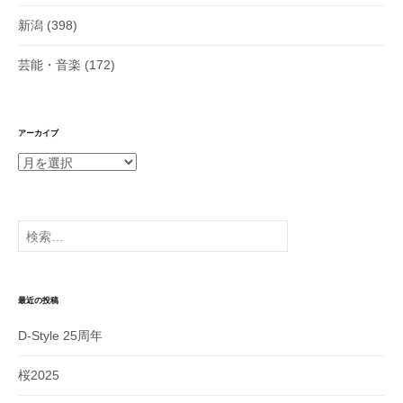
新潟
(398)
芸能・音楽
(172)
アーカイブ
ア
ー
カ
イ
検
ブ
索:
最近の投稿
D-Style 25周年
桜2025