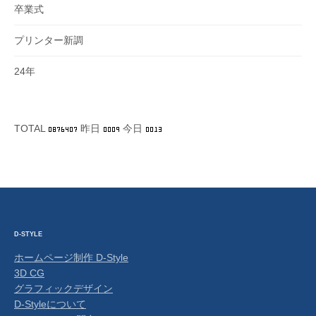
卒業式
プリンター新調
24年
TOTAL
昨日
今日
D-STYLE
ホームページ制作 D-Style
3D CG
グラフィックデザイン
D-Styleについて