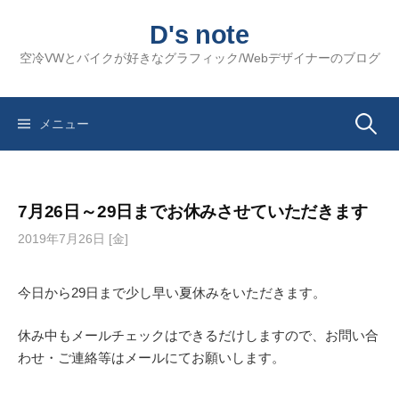
コ
D's note
ン
テ
空冷VWとバイクが好きなグラフィック/Webデザイナーのブログ
ン
ツ
へ
検
メニュー
ス
キ
索:
ッ
7月26日～29日までお休みさせていただきます
プ
2019年7月26日 [金]
今日から29日まで少し早い夏休みをいただきます。
休み中もメールチェックはできるだけしますので、お問い合
わせ・ご連絡等はメールにてお願いします。