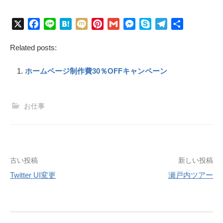
X
F
L
H
M
P
G
M
S
T
共
a
i
a
i
i
m
e
k
e
有
Related posts:
c
n
t
x
n
a
s
y
l
e
e
e
i
t
i
s
p
e
ホームページ制作費30％OFFキャンペーン
b
n
e
l
e
e
g
o
a
r
n
r
o
e
g
a
お仕事
k
s
e
m
t
r
投
古い投稿
新しい投稿
稿
Twitter UI変更
瀬戸内ツアー
ナ
ビ
ゲ