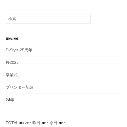
ー
カ
イ
検
ブ
索:
最近の投稿
D-Style 25周年
桜2025
卒業式
プリンター新調
24年
TOTAL
昨日
今日