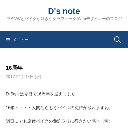
コ
D's note
ン
テ
空冷VWとバイクが好きなグラフィック/Webデザイナーのブログ
ン
ツ
へ
検
メニュー
ス
キ
索:
ッ
16周年
プ
2017年1月18日 [水]
D-Styleは今日で16周年を迎えました。
16年・・・・人間ならもうバイクの免許が取れますね。
明日にでも原付バイクの免許取りに行きたい感じ（笑）