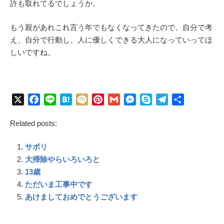
許も取れてるでしょうか。
もう親があれこれ言う年でもなくなってきたので、自分で考
え、自分で行動し、人に優しくできる大人になっていってほ
しいですね。
X
F
L
H
M
P
G
M
S
T
共
a
i
a
i
i
m
e
k
e
有
Related posts:
c
n
t
x
n
a
s
y
l
e
e
e
i
t
i
s
p
e
サボリ
b
n
e
l
e
e
g
o
a
r
n
r
大掃除やらいろいろと
o
e
g
a
13歳
k
s
e
m
ただいま工事中です
t
r
あけましておめでとうございます