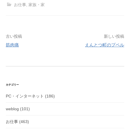
お仕事
,
家族・家
投
古い投稿
新しい投稿
稿
筋肉痛
えんとつ町のプペル
ナ
ビ
ゲ
ー
シ
カテゴリー
ョ
PC・インターネット
(186)
ン
weblog
(101)
お仕事
(463)