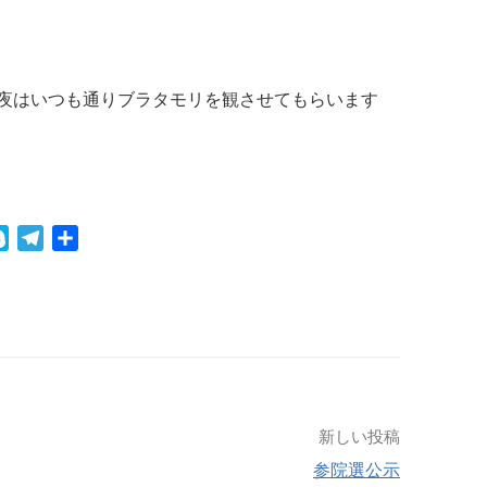
夜はいつも通りブラタモリを観させてもらいます
S
T
共
k
e
有
y
l
p
e
e
g
r
a
m
新しい投稿
参院選公示