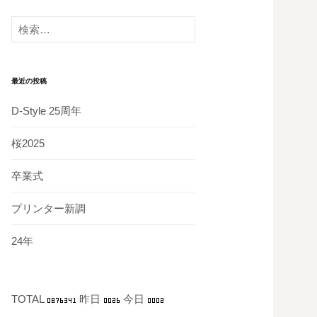
カ
イ
検
ブ
索:
最近の投稿
D-Style 25周年
桜2025
卒業式
プリンター新調
24年
TOTAL
昨日
今日