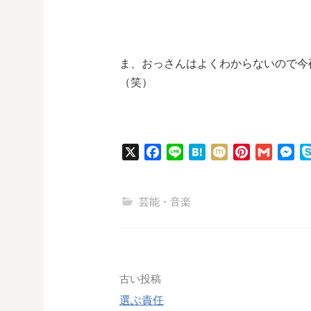
ま、おっさんはよくわからないので今
（笑）
X
F
L
H
M
P
G
M
a
i
a
i
i
m
e
c
n
t
x
n
a
s
芸能・音楽
e
e
e
i
t
i
s
b
n
e
l
e
o
a
r
n
o
e
g
k
s
e
投
古い投稿
t
r
稿
選ぶ責任