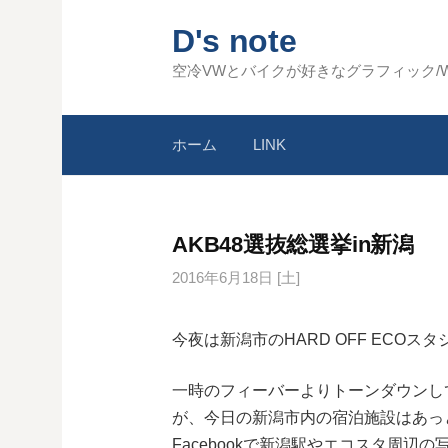
コ
D's note
ン
テ
空冷VWとバイクが好きなグラフィック/
ン
ツ
ホーム
LINK
へ
ス
キ
ッ
AKB48選抜総選挙in新潟
プ
2016年6月18日 [土]
今夜は新潟市のHARD OFF ECOス
一時のフィーバーよりトーンダウンし
が、今日の新潟市内の宿泊施設はあっとい
Facebookで新潟駅やエコスタ周辺