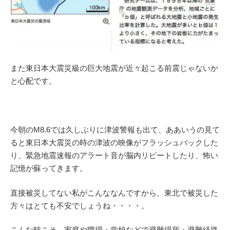
また東日本大震災級の巨大地震が近々起こる前震じゃないか
と心配です。
今朝のM8.6では久しぶりに津波警報も出て、ああいうの見て
ると東日本大震災の時の津波の映像がフラッシュバックした
り、緊急地震速報のアラート音が脳内リピートしたり、怖い
記憶が蘇ってきます。
直接被災してない私がこんななんですから、東北で被災した
方々はとても不安でしょうね・・・・。
こんな時こそ、家庭や職場・学校などで避難場所・避難経路