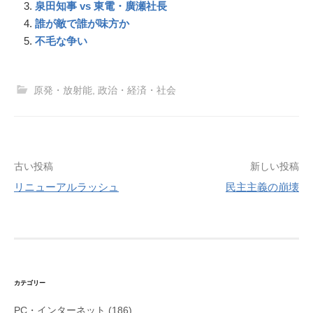
o
e
g
a
泉田知事 vs 東電・廣瀬社­長
k
s
e
m
誰が敵で誰が味方か
t
r
不毛な争い
原発・放射能
,
政治・経済・社会
投
古い投稿
新しい投稿
稿
リニューアルラッシュ
民主主義の崩壊
ナ
ビ
ゲ
ー
シ
カテゴリー
ョ
PC・インターネット
(186)