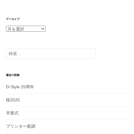
アーカイブ
ア
ー
カ
イ
検
ブ
索:
最近の投稿
D-Style 25周年
桜2025
卒業式
プリンター新調