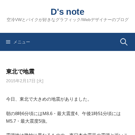
コ
D's note
ン
テ
空冷VWとバイクが好きなグラフィック/Webデザイナーのブログ
ン
ツ
へ
検
メニュー
ス
キ
索:
ッ
東北で地震
プ
2015年2月17日 [火]
今日、東北で大きめの地震がありました。
朝の8時6分頃にはM8.6・最大震度4、午後1時51分頃には
M5.7・最大震度5強。