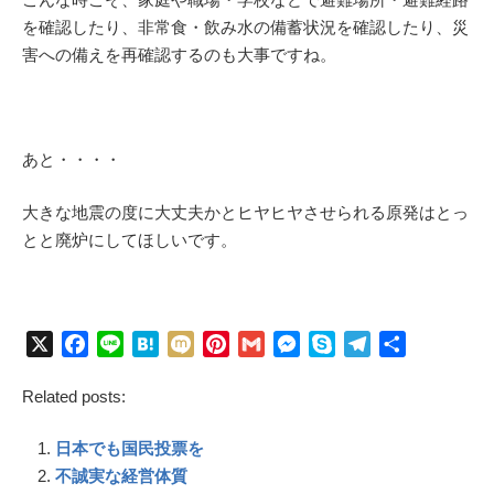
を確認したり、非常食・飲み水の備蓄状況を確認したり、災
害への備えを再確認するのも大事ですね。
あと・・・・
大きな地震の度に大丈夫かとヒヤヒヤさせられる原発はとっ
とと廃炉にしてほしいです。
X
F
L
H
M
P
G
M
S
T
共
a
i
a
i
i
m
e
k
e
有
Related posts:
c
n
t
x
n
a
s
y
l
e
e
e
i
t
i
s
p
e
日本でも国民投票を
b
n
e
l
e
e
g
o
a
r
n
r
不誠実な経営体質