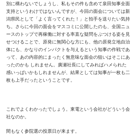
別に構わないでしょうし、私もその件も含めて泉田知事全面
支持というわけではないんですが、今回の面会については新
潟県民として「よく言ってくれた！」と拍手を送りたい気持
ち。さらに今回の面会をマスコミに公開したのも、全国ニュ
ースのトップで再稼働に対する率直な疑問をぶつける姿を見
せつけることで、原発に無関心な方にも、他の原発立地自治
体にも、かなりのインパクトを与えるという知事の作戦であ
って、あの内容的にまったく無意味な面会の狙いはそこにあ
ったのかも しれません。廣瀬社長にしてみればハメられた
感いっぱいかもしれませんが、結果としては知事が一枚も二
枚も上手だったということです。
これでよくわかったでしょう。東電という会社がどういう会
社なのか。
間もなく参院選の投票日が来ます。