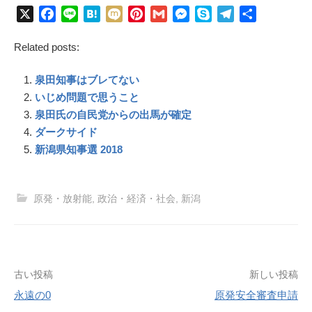
X
F
L
H
M
P
G
M
S
T
共
a
i
a
i
i
m
e
k
e
有
Related posts:
c
n
t
x
n
a
s
y
l
e
e
e
i
t
i
s
p
e
泉田知事はブレてない
b
n
e
l
e
e
g
o
a
r
n
r
いじめ問題で思うこと
o
e
g
a
泉田氏の自民党からの出馬が確定
k
s
e
m
ダークサイド
t
r
新潟県知事選 2018
原発・放射能
,
政治・経済・社会
,
新潟
投
古い投稿
新しい投稿
稿
永遠の0
原発安全審査申請