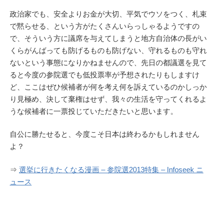
政治家でも、安全よりお金が大切、平気でウソをつく、札束
で黙らせる、という方がたくさんいらっしゃるようですの
で、そういう方に議席を与えてしまうと地方自治体の長がい
くらがんばっても防げるものも防げない、守れるものも守れ
ないという事態になりかねませんので、先日の都議選を見て
ると今度の参院選でも低投票率が予想されたりもしますけ
ど、ここはぜひ候補者が何を考え何を訴えているのかしっか
り見極め、決して棄権はせず、我々の生活を守ってくれるよ
うな候補者に一票投じていただきたいと思います。
自公に勝たせると、今度こそ日本は終わるかもしれません
よ？
⇒
選挙に行きたくなる漫画 – 参院選2013特集 – Infoseek ニ
ュース