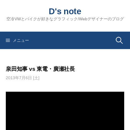
コ
D's note
ン
テ
空冷VWとバイクが好きなグラフィック/Webデザイナーのブログ
ン
ツ
へ
検
メニュー
ス
キ
索:
ッ
泉田知事 vs 東電・廣瀬社­長
プ
2013年7月6日 [土]