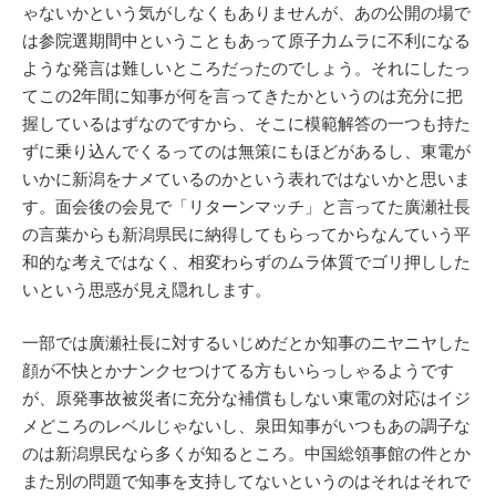
ゃないかという気がしなくもありませんが、あの公開の場で
は参院選期間中ということもあって原子力ムラに不利になる
ような発言は難しいところだったのでしょう。それにしたっ
てこの2年間に知事が何を言ってきたかというのは充分に把
握しているはずなのですから、そこに模範解答の一つも持た
ずに乗り込んでくるってのは無策にもほどがあるし、東電が
いかに新潟をナメているのかという表れではないかと思いま
す。面会後の会見で「リターンマッチ」と言ってた廣瀬社長
の言葉からも新潟県民に納得してもらってからなんていう平
和的な考えではなく、相変わらずのムラ体質でゴリ押しした
いという思惑が見え隠れします。
一部では廣瀬社長に対するいじめだとか知事のニヤニヤした
顔が不快とかナンクセつけてる方もいらっしゃるようです
が、原発事故被災者に充分な補償もしない東電の対応はイジ
メどころのレベルじゃないし、泉田知事がいつもあの調子な
のは新潟県民なら多くが知るところ。中国総領事館の件とか
また別の問題で知事を支持してないというのはそれはそれで