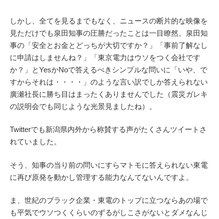
しかし、全てを見るまでもなく、ニュースの断片的な映像を
見ただけでも泉田知事の圧勝だったことは一目瞭然。泉田知
事の「安全とお金とどっちが大切ですか？」「事前了解なし
に申請はしませんね？」「東京電力はウソをつく会社です
か？」とYesかNoで答えるべきシンプルな問いに「いや、で
すからそれは・・・・」のような言い訳でしか答えられない
廣瀬社長に勝ち目はまったくありませんでした（震災ガレキ
の説明会でも同じような光景見ましたね）。
Twitterでも新潟県内外から称賛する声がたくさんツイートさ
れていました。
そう、知事の当り前の問いにすらマトモに答えられない東電
に再び原発を動かし管理する能力なんてないんですよ。
ま、世紀のブラック企業・東電のトップに立つならあの場で
も平気でウソつくくらいのずるがしこさがないとダメなんじ