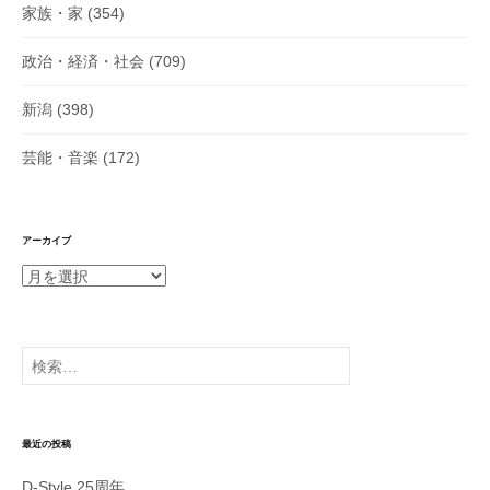
家族・家
(354)
政治・経済・社会
(709)
新潟
(398)
芸能・音楽
(172)
アーカイブ
ア
ー
カ
イ
検
ブ
索:
最近の投稿
D-Style 25周年