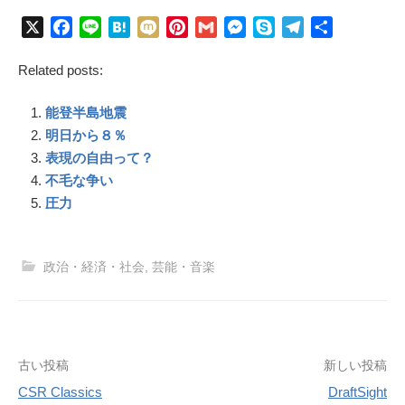
X
F
L
H
M
P
G
M
S
T
共
a
i
a
i
i
m
e
k
e
有
Related posts:
c
n
t
x
n
a
s
y
l
e
e
e
i
t
i
s
p
e
能登半島地震
b
n
e
l
e
e
g
o
a
r
n
r
明日から８％
o
e
g
a
表現の自由って？
k
s
e
m
不毛な争い
t
r
圧力
政治・経済・社会
,
芸能・音楽
投
古い投稿
新しい投稿
稿
CSR Classics
DraftSight