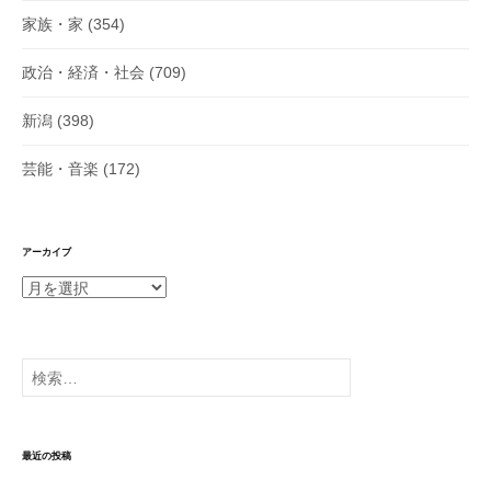
家族・家
(354)
政治・経済・社会
(709)
新潟
(398)
芸能・音楽
(172)
アーカイブ
ア
ー
カ
イ
検
ブ
索:
最近の投稿