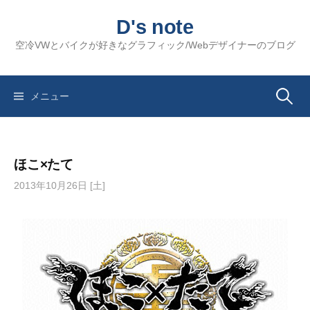
コ
D's note
ン
テ
空冷VWとバイクが好きなグラフィック/Webデザイナーのブログ
ン
ツ
へ
検
メニュー
ス
キ
索:
ッ
ほこ×たて
プ
2013年10月26日 [土]