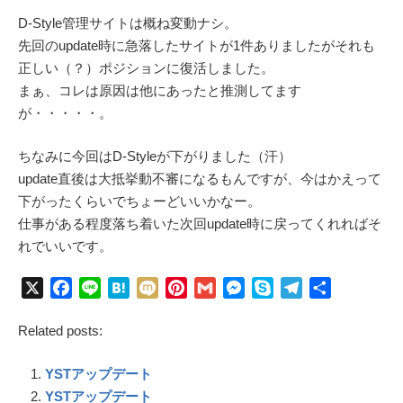
D-Style管理サイトは概ね変動ナシ。
先回のupdate時に急落したサイトが1件ありましたがそれも
正しい（？）ポジションに復活しました。
まぁ、コレは原因は他にあったと推測してます
が・・・・・。
ちなみに今回はD-Styleが下がりました（汗）
update直後は大抵挙動不審になるもんですが、今はかえって
下がったくらいでちょーどいいかなー。
仕事がある程度落ち着いた次回update時に戻ってくれればそ
れでいいです。
X
F
L
H
M
P
G
M
S
T
共
a
i
a
i
i
m
e
k
e
有
Related posts:
c
n
t
x
n
a
s
y
l
e
e
e
i
t
i
s
p
e
YSTアップデート
b
n
e
l
e
e
g
o
a
r
n
r
YSTアップデート