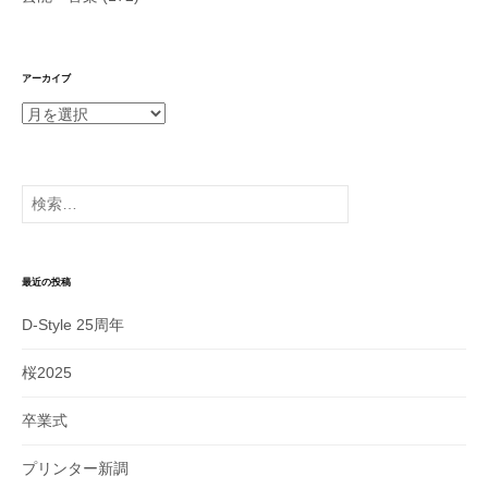
アーカイブ
ア
ー
カ
イ
検
ブ
索:
最近の投稿
D-Style 25周年
桜2025
卒業式
プリンター新調