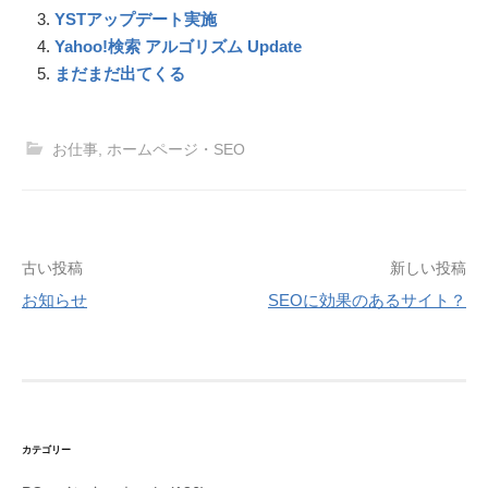
o
e
g
a
YSTアップデート実施
k
s
e
m
Yahoo!検索 アルゴリズム Update
t
r
まだまだ出てくる
お仕事
,
ホームページ・SEO
投
古い投稿
新しい投稿
稿
お知らせ
SEOに効果のあるサイト？
ナ
ビ
ゲ
ー
シ
カテゴリー
ョ