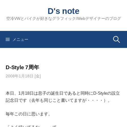
コ
D's note
ン
テ
空冷VWとバイクが好きなグラフィック/Webデザイナーのブログ
ン
ツ
へ
検
メニュー
ス
キ
索:
ッ
D-Style 7周年
プ
2008年1月18日 [金]
本日、1月18日は息子の誕生日であると同時にD-Styleの設立
記念日です（去年も同じこと書いてますが・・・・）。
毎年この日に思います。