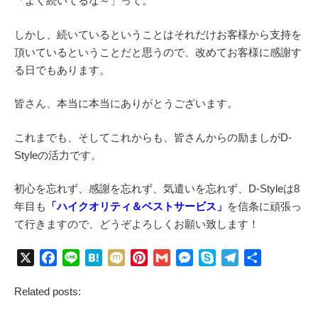
「よく続いてるな～」って。
しかし、続いているということはそれだけお客様から支持を
頂いているということだと思うので、改めてお客様に感謝す
る日でもあります。
皆さん、本当に本当にありがとうございます。
これまでも、そしてこれからも、皆さんからの励ましがD-
Styleの活力です。
初心を忘れず、感謝を忘れず、気遣いを忘れず、D-Styleは8
年目も
「ハイクオリティ＆ベストサービス」
を信条に頑張っ
て行きますので、どうぞよろしくお願い致します！
X
F
L
H
M
P
G
M
S
T
共
a
i
a
i
i
m
e
k
e
有
Related posts:
c
n
t
x
n
a
s
y
l
e
e
e
i
t
i
s
p
e