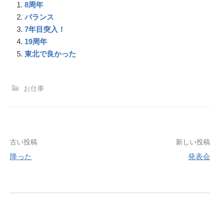
8周年
b
n
e
l
e
e
g
o
a
r
n
r
バランス
o
e
g
a
7年目突入！
k
s
e
m
19周年
t
r
東北で良かった
お仕事
投
古い投稿
新しい投稿
稿
降った
発表会
ナ
ビ
ゲ
ー