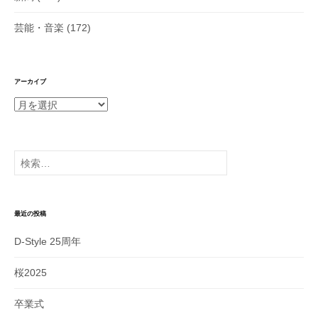
芸能・音楽
(172)
アーカイブ
ア
ー
カ
イ
検
ブ
索:
最近の投稿
D-Style 25周年
桜2025
卒業式