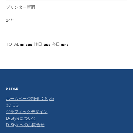
プリンター新調
24年
TOTAL
昨日
今日
D-STYLE
ホームページ制作 D-Style
3D CG
グラフィックデザイン
D-Styleについて
D-Styleへのお問合せ