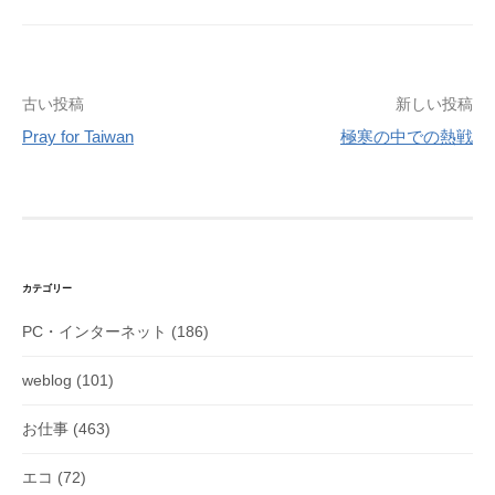
b
n
e
l
e
e
g
o
a
r
n
r
o
e
g
a
k
s
e
m
投
古い投稿
新しい投稿
t
r
稿
Pray for Taiwan
極寒の中での熱戦
ナ
ビ
ゲ
ー
シ
カテゴリー
ョ
PC・インターネット
(186)
ン
weblog
(101)
お仕事
(463)
エコ
(72)