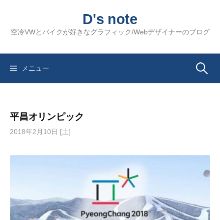
コ
D's note
ン
テ
空冷VWとバイクが好きなグラフィック/Webデザイナーのブログ
ン
ツ
へ
検
メニュー
ス
キ
索:
ッ
平昌オリンピック
プ
2018年2月10日 [土]