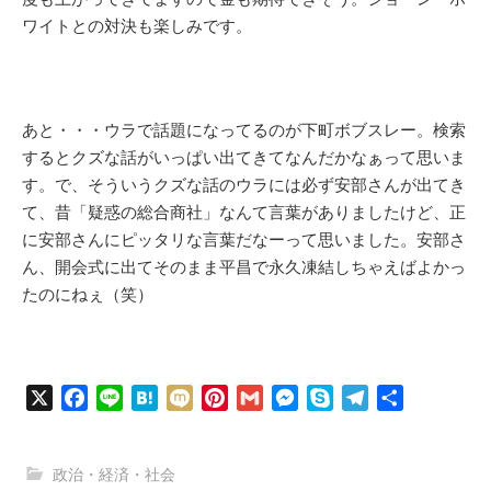
ワイトとの対決も楽しみです。
あと・・・ウラで話題になってるのが下町ボブスレー。検索
するとクズな話がいっぱい出てきてなんだかなぁって思いま
す。で、そういうクズな話のウラには必ず安部さんが出てき
て、昔「疑惑の総合商社」なんて言葉がありましたけど、正
に安部さんにピッタリな言葉だなーって思いました。安部さ
ん、開会式に出てそのまま平昌で永久凍結しちゃえばよかっ
たのにねぇ（笑）
X
F
L
H
M
P
G
M
S
T
共
a
i
a
i
i
m
e
k
e
有
c
n
t
x
n
a
s
y
l
政治・経済・社会
e
e
e
i
t
i
s
p
e