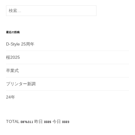
イ
検
ブ
索:
最近の投稿
D-Style 25周年
桜2025
卒業式
プリンター新調
24年
TOTAL
昨日
今日