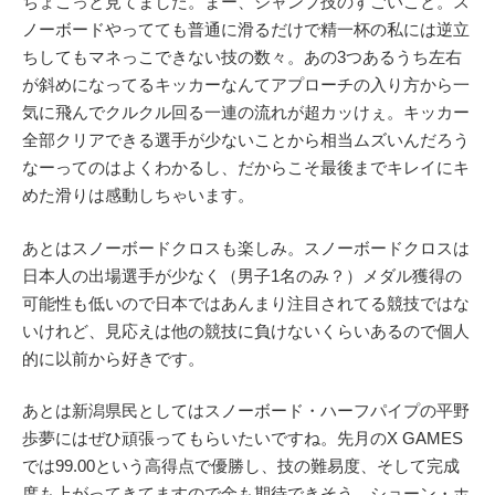
ちょこっと見てました。まー、ジャンプ技のすごいこと。ス
ノーボードやってても普通に滑るだけで精一杯の私には逆立
ちしてもマネっこできない技の数々。あの3つあるうち左右
が斜めになってるキッカーなんてアプローチの入り方から一
気に飛んでクルクル回る一連の流れが超カッけぇ。キッカー
全部クリアできる選手が少ないことから相当ムズいんだろう
なーってのはよくわかるし、だからこそ最後までキレイにキ
めた滑りは感動しちゃいます。
あとはスノーボードクロスも楽しみ。スノーボードクロスは
日本人の出場選手が少なく（男子1名のみ？）メダル獲得の
可能性も低いので日本ではあんまり注目されてる競技ではな
いけれど、見応えは他の競技に負けないくらいあるので個人
的に以前から好きです。
あとは新潟県民としてはスノーボード・ハーフパイプの平野
歩夢にはぜひ頑張ってもらいたいですね。先月のX GAMES
では99.00という高得点で優勝し、技の難易度、そして完成
度も上がってきてますので金も期待できそう。ショーン・ホ